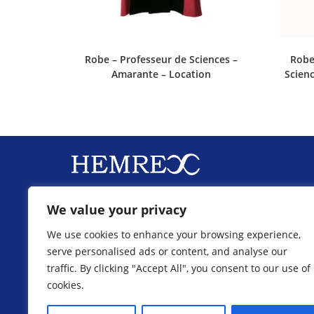
Robe – Professeur de Sciences –
Robe
Amarante – Location
Scienc
We value your privacy
Demander un devis personnalisé
–
A propos
We use cookies to enhance your browsing experience,
FAQ
–
Ils nous font confiance
serve personalised ads or content, and analyse our
traffic. By clicking "Accept All", you consent to our use of
Techniques de personnalisation
cookies.