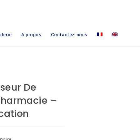
lerie
A propos
Contactez-nous
sseur De
Pharmacie –
ocation
noire.