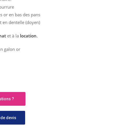
fourrure
es or en bas des pans
t en dentelle (doyen)
chat
et à la
location
.
n galon or
tions ?
de devis