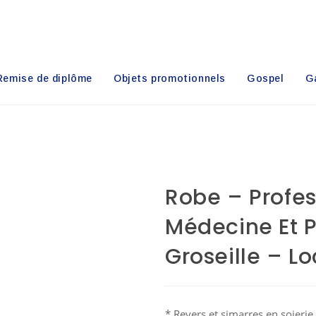
Remise de diplôme
Objets promotionnels
Gospel
Ga
Robe – Profe
Médecine Et 
Groseille – L
* Revers et simarres en soierie 