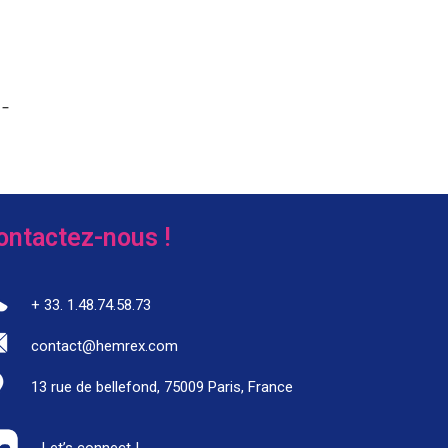
 –
ontactez-nous !
+ 33. 1.48.74.58.73
contact@hemrex.com
13 rue de bellefond, 75009 Paris, France