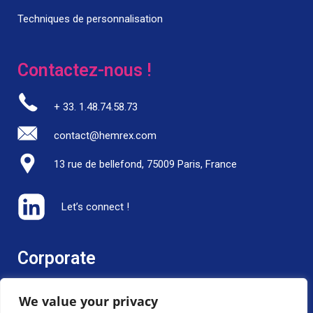
Techniques de personnalisation
Contactez-nous !
+ 33. 1.48.74.58.73
contact@hemrex.com
13 rue de bellefond, 75009 Paris, France
Let’s connect !
Corporate
Politique RSE –
Mentions légales –
We value your privacy